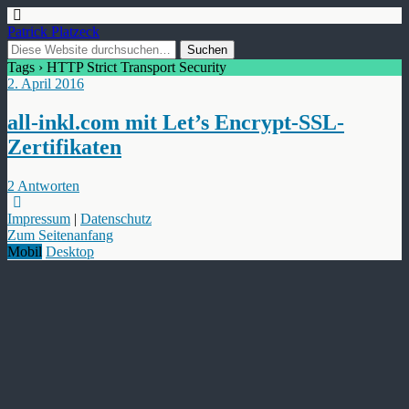
Patrick Platzeck
Tags › HTTP Strict Transport Security
2. April 2016
all-inkl.com mit Let’s Encrypt-SSL-
Zertifikaten
2 Antworten
Impressum
|
Datenschutz
Zum Seitenanfang
Mobil
Desktop