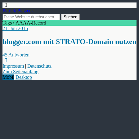
Patrick Platzeck
Tags › AAAA-Record
21. Juli 2015
blogger.com mit STRATO-Domain nutzen
45 Antworten
Impressum
|
Datenschutz
Zum Seitenanfang
Mobil
Desktop