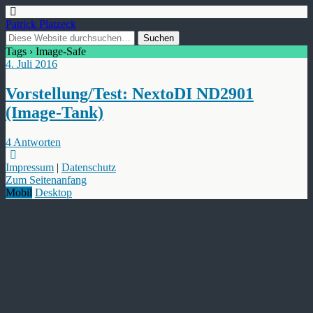
Patrick Platzeck
Tags › Image-Safe
4. Juli 2016
Vorstellung/Test: NextoDI ND2901
(Image-Tank)
4 Antworten
Impressum
|
Datenschutz
Zum Seitenanfang
Mobil
Desktop