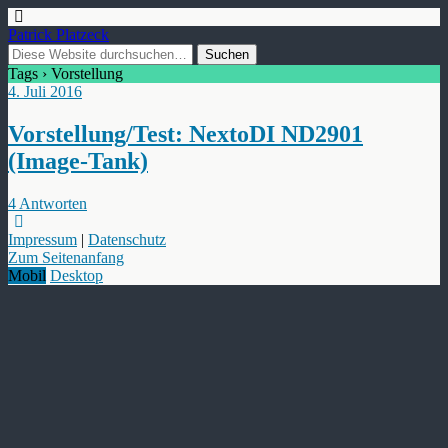
Patrick Platzeck
Tags › Vorstellung
4. Juli 2016
Vorstellung/Test: NextoDI ND2901
(Image-Tank)
4 Antworten
Impressum
|
Datenschutz
Zum Seitenanfang
Mobil
Desktop