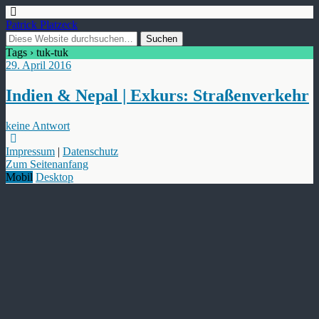
Patrick Platzeck
Tags › tuk-tuk
29. April 2016
Indien & Nepal | Exkurs: Straßenverkehr
keine Antwort
Impressum
|
Datenschutz
Zum Seitenanfang
Mobil
Desktop